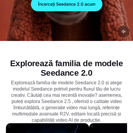
accesarea Seedance 2.0. Creați povești
Încercați Seedance 2.0 acum
consistente cu audio nativ și controlați fără efort
caracterele, mișcarea și stilurile vizuale.
Explorează familia de modele
Seedance 2.0
Explorează familia de modele Seedance 2.0 și alege
modelul Seedance potrivit pentru fluxul tău de lucru
creativ. Căutați cea mai recentă inovație? asemenea,
puteți explora
Seedance 2.5
, oferind o calitate video
îmbunătățită, o generație video mai lungă, referințe
multimodale avansate R2V, editare locală precisă și
capabilități video AI de producție.