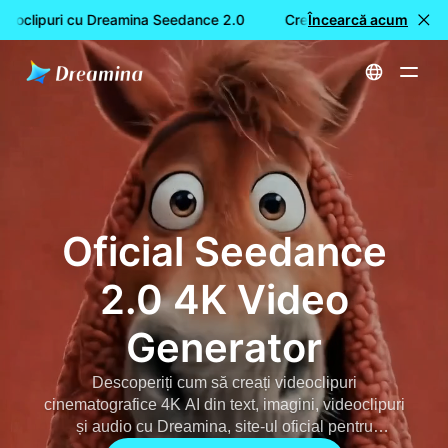
eoclipuri cu Dreamina Seedance 2.0
Creare GRATUITĂ de video
Încearcă acum
Acasă
Dreamina Seedance 2.0 AI Video Generator: Cel mai bun control multimodal | Site-ul oficial Seedance 2.0
Oficial Seedance
2.0 4K Video
Generator
Descoperiți cum să creați videoclipuri
cinematografice 4K AI din text, imagini, videoclipuri
și audio cu Dreamina, site-ul oficial pentru