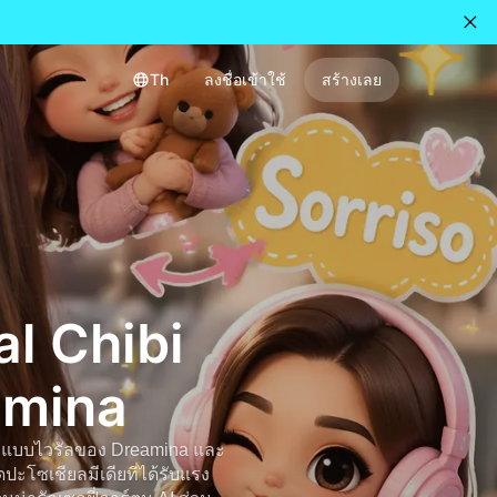
Th
ลงชื่อเข้าใช้
สร้างเลย
al Chibi
amina
I แบบไวรัลของ Dreamina และ
ปะโซเชียลมีเดียที่ได้รับแรง