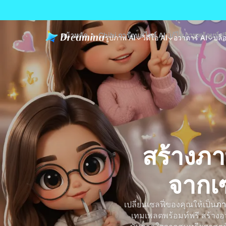
หน้าหลัก
Chibi การ์ตูนสไตล์ AI แก้ไขภาพพร้อมท์ฟรี 
รูปภาพ AI
วิดีโอ AI
อวาตาร์ AI
บล็
สร้างภา
จากเ
เปลี่ยนเซลฟี่ของคุณให้เป็น
ภา
เทมเพลตพร้อมท์ฟรี สร้างอวต