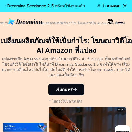
ล้ว: Dreamina Seedance 2.5 พร้อมใช้งานแล้ว
🎉 โมเดลใหม่เปิดให
ลองเลย
หน้าหลัก
ทรัพยากร
เปลี่ยนผลิตภัณฑ์ให้เป็นกำไร: โฆษณาวิดีโอ AI Amazon ที่แปลง
เปลี่ยนผลิตภัณฑ์ให้เป็นกำไร: โฆษณาวิดีโอ
AI Amazon ที่แปลง
แปลงรายชื่อ Amazon ของคุณด้วยโฆษณาวิดีโอ AI ที่แปลงสูง! ตั้งแต่ผลิตภัณฑ์
ไปจนถึงวิดีโอขัดเงาในไม่กี่นาที Dreamina's Seedance 1.5 จะทำให้ภาพ เสียง
และการเคลื่อนไหวเป็นไปโดยอัตโนมัติ ทำให้การสร้างโฆษณารวดเร็ว ราคาไม่
แพง และเป็นมืออาชีพ
เริ่มต้นฟรี
* ไม่ต้องใช้บัตรเครดิต