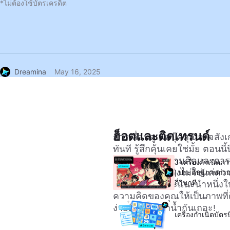
*ไม่ต้องใช้บัตรเครดิต
Dreamina
May 16, 2025
ฮ็อตและติดเทรนด์
การเลื่อนดูเฟสบุ๊คคุณอาจสั
ทันที รู้สึกคุ้นเคยใช่มั้ย ตอนน
ในการระดมความคิดและการประ
3 เครื่องกำเนิดภาพ 
ความลับที่แท้จริงไม่ใช่แค่ค
| ประดิษฐ์ภาพถ่า
กี่วินาที
บทความนี้เราจะแนะนำหนึ่งใ
ความคิดของคุณให้เป็นภาพที่ด
ง่ายดาย มาดำน้ำกันเถอะ!
เครื่องกำเนิดบัตร