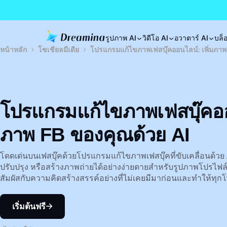
รูปภาพ AI
วิดีโอ AI
อวาตาร์ AI
บล็
หน้าหลัก
โซเชียลมีเดีย
โปรแกรมแก้ไขภาพเฟสบุ๊คออนไลน์: เพิ่มภาพ
โปรแกรมแก้ไขภาพเฟสบุ๊คออน
ภาพ FB ของคุณด้วย AI
โดดเด่นบนเฟสบุ๊คด้วยโปรแกรมแก้ไขภาพเฟสบุ๊คที่ขับเคลื่อนด้วย
ปรับปรุง หรือสร้างภาพถ่ายได้อย่างง่ายดายสำหรับรูปภาพโปรไฟ
สัมผัสกับความคิดสร้างสรรค์อย่างที่ไม่เคยมีมาก่อนและทำให้ทุก
เริ่มต้นฟรี