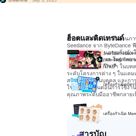
ฮ็อตและติดเทรนด์
การสร้างวิดีโอที่น่าทึ่งด้านภา
Seedance จาก ByteDance ฟี
Dreamina เปลี่ยนภาพเริ่มต้น
3 เครื่องกำเนิดภาพ 
ภาพยนตร์ที่ลื่นไหล โดยรักษ
| ประดิษฐ์ภาพถ่า
กี่วินาที
ซ้อนด้วยความแม่นยำ ในบทค
ระดับโครงการต่าง ๆ ในแคม
สร้างสรรค์ส่วนบุคคล และการเล
เครื่องกำเนิดบัตร
ใช้งานจริง ขั้นตอนการใช้งาน แ
คุณภาพระดับมืออาชีพกลายเป
เครื่องกำเนิด M
สารบัญ