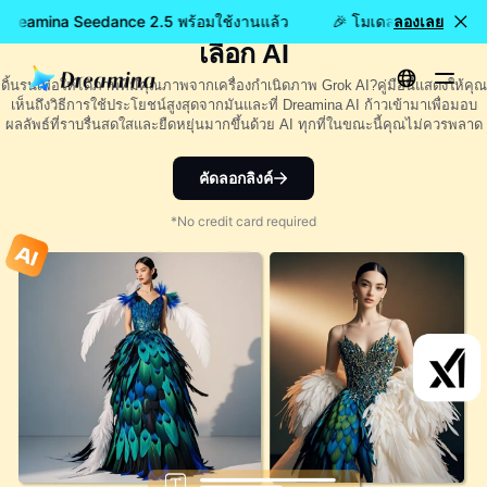
เครื่องกำเนิดภาพ Grok AI: วิธีใช้ + ทาง
: Dreamina Seedance 2.5 พร้อมใช้งานแล้ว
🎉 โมเดลใหม่เปิดให้ใช
ลองเลย
เลือก AI
ดิ้นรนเพื่อให้ได้ภาพที่มีคุณภาพจากเครื่องกำเนิดภาพ Grok AI?คู่มือนี้แสดงให้คุณ
เห็นถึงวิธีการใช้ประโยชน์สูงสุดจากมันและที่ Dreamina AI ก้าวเข้ามาเพื่อมอบ
ผลลัพธ์ที่ราบรื่นสดใสและยืดหยุ่นมากขึ้นด้วย AI ทุกที่ในขณะนี้คุณไม่ควรพลาด
คัดลอกลิงค์
*No credit card required