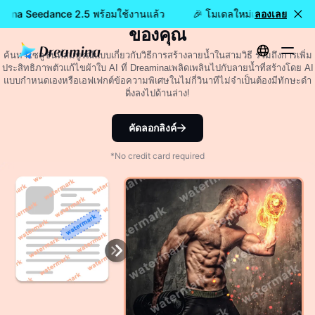
วิธีทำลายน้ำ: 3 เทคนิคในการปกป้องวัสดุ
amina Seedance 2.5 พร้อมใช้งานแล้ว
🎉 โมเดลใหม่เปิดให้ใช้งานแ
ลองเลย
ของคุณ
ค้นหาโซลูชันที่สมบูรณ์แบบเกี่ยวกับวิธีการสร้างลายน้ำในสามวิธี รวมถึงการเพิ่ม
ประสิทธิภาพตัวแก้ไขผ้าใบ AI ที่ Dreaminaเพลิดเพลินไปกับลายน้ำที่สร้างโดย AI
แบบกำหนดเองหรือเอฟเฟกต์ข้อความพิเศษในไม่กี่วินาทีไม่จำเป็นต้องมีทักษะดำ
ดิ่งลงไปด้านล่าง!
คัดลอกลิงค์
*No credit card required