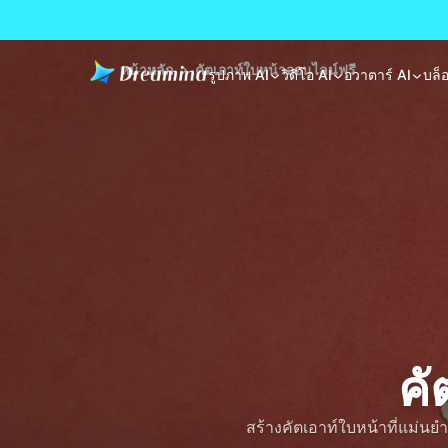
หน้าหลัก
คัตเอาท์ใบหน้าออนไลน์ฟรี
รูปภาพ AI
วิดีโอ AI
อวาตาร์ AI
บล็
คั
สร้างคัตเอาท์ใบหน้าที่แม่นย