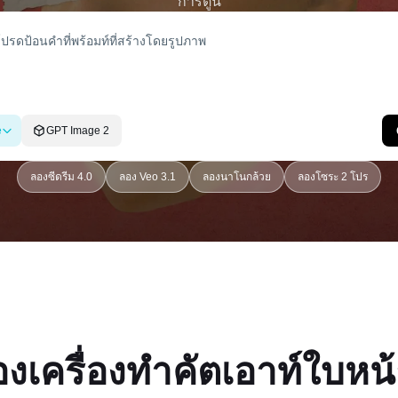
การ์ตูน
e
GPT Image 2
ลองซีดรีม 4.0
ลอง Veo 3.1
ลองนาโนกล้วย
ลองโซระ 2 โปร
องเครื่องทำคัตเอาท์ใบห