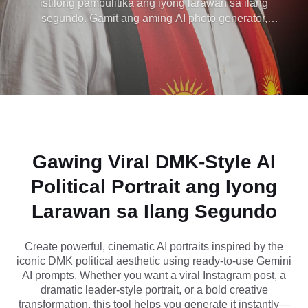
istilong pampulitika ang iyong larawan sa ilang
segundo. Gamit ang aming AI photo generator,
Gemini AI Prompts
maaari mong agad na ilapat ang iconic na DMK-
inspired na aesthetic, na nagtatampok ng dramatic
lighting, rally-style composition, at bold leadership
visuals. I-upload lang ang iyong larawan, kopyahin
ang isang napatunayang Gemini AI prompt, at
bumuo ng viral-ready na mga larawan para sa
Instagram, TikTok, o malikhaing pagkukuwento -
hindi kailangan ng mga kasanayan sa disenyo.
Gawing Viral DMK-Style AI
Political Portrait ang Iyong
Larawan sa Ilang Segundo
Create powerful, cinematic AI portraits inspired by the
iconic DMK political aesthetic using ready-to-use Gemini
AI prompts. Whether you want a viral Instagram post, a
dramatic leader-style portrait, or a bold creative
transformation, this tool helps you generate it instantly—