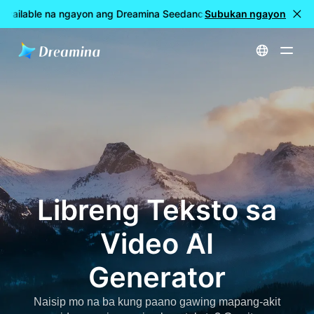
Available na ngayon ang Dreamina Seedance 2.5
Subukan ngayon
🎉 LIVE na a
Home
Libreng Teksto sa Video AI Generator
Libreng Teksto sa
Video AI
Generator
Naisip mo na ba kung paano gawing mapang-akit