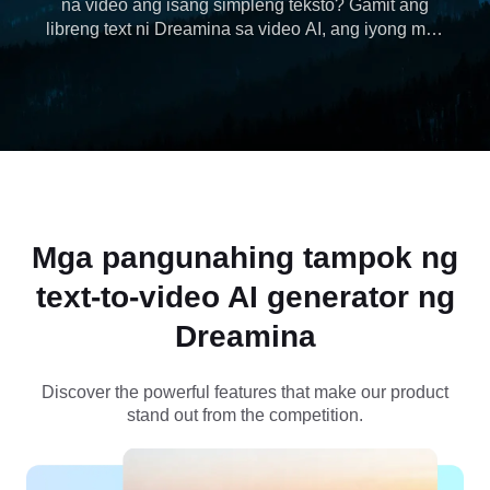
na video ang isang simpleng teksto? Gamit ang
libreng text ni Dreamina sa video AI, ang iyong mga
salita ay nagiging mga animated na kwento sa
ilang minuto, na ginagawang walang hirap, mabilis,
at malikhain ang proseso. Gumawa ng mga AI
video ngayon gamit ang Dreamina.
Mga pangunahing tampok ng
text-to-video AI generator ng
Dreamina
Discover the powerful features that make our product
stand out from the competition.