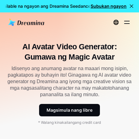
vailable na ngayon ang Dreamina Seedance 2.5
Subukan ngayon
🎉 LIVE na an
Home
Mga gamit
AI Avatar Video Generator: Gumawa ng Magic Avatar
AI Avatar Video Generator:
Gumawa ng Magic Avatar
Idisenyo ang anumang avatar na maaari mong isipin,
pagkatapos ay buhayin ito! Ginagawa ng AI avatar video
generator ng Dreamina ang iyong mga creative vision sa
mga nagsasalitang character na may makatotohanang
pananalita sa ilang minuto.
Magsimula nang libre
* Walang kinakailangang credit card