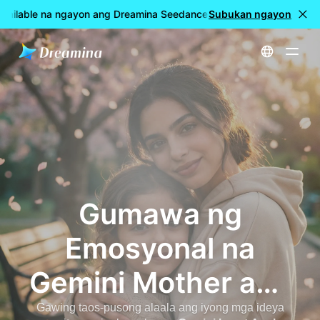
ailable na ngayon ang Dreamina Seedance 2.5
Subukan ngayon
🎉 LIVE na ang
Home
Gemini Mother and Son Prompts (2026) - Agad na Gumawa ng Emosyonal na AI Photos
Gumawa ng
Emosyonal na
Gemini Mother and
Son Prompts para
Gawing taos-pusong alaala ang iyong mga ideya