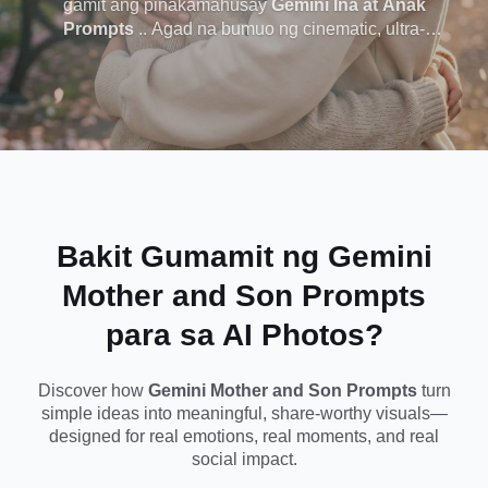
gamit ang pinakamahusay
Gemini Ina at Anak
Prompts
.. Agad na bumuo ng cinematic, ultra-
sa Mga
realistic na ina at anak na AI na mga larawan na
kumukuha ng pagmamahal, koneksyon, at
Nakamamanghang
makabuluhang mga sandali - perpekto para sa
Mother 's Day, social sharing, o walang hanggang
AI Photos
mga alaala. Kopyahin, i-paste, at likhain lamang.
Bakit Gumamit ng Gemini
Mother and Son Prompts
para sa AI Photos?
Discover how
Gemini Mother and Son Prompts
turn
simple ideas into meaningful, share-worthy visuals—
designed for real emotions, real moments, and real
social impact.