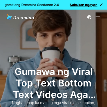
o gamit ang Dreamina Seedance 2.0
LIBRENG paggawa ng vid
Subukan ngayon
Home
Lumikha
Top Text Bottom Text Videos Generator - Agad na Gumawa ng Viral TikTok Meme Video gamit ang AI
Gumawa ng Viral
Top Text Bottom
Text Videos Agad
gamit ang AI sa
Naghahanap ka man ng mga viral meme caption,