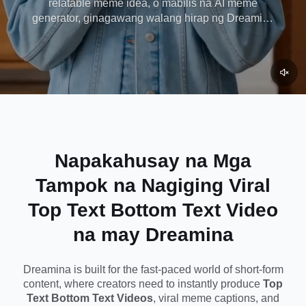
relatable meme idea, o mabilis na AI meme
generator, ginagawang walang hirap ng Dreamina
Dreamina
na gumawa ng content na parang katutubong sa
kultura ng internet ngayon.
Napakahusay na Mga
Tampok na Nagiging Viral
Top Text Bottom Text Video
na may Dreamina
Dreamina is built for the fast-paced world of short-form
content, where creators need to instantly produce
Top
Text Bottom Text Videos
, viral meme captions, and