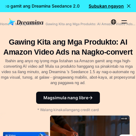
deo gamit ang Dreamina Seedance 2.0
Subukan ngayon
LIBRENG paggawa ng v
Home
Mapagkukunan
Gawing Kita ang Mga Produkto: AI Amazon Video Ads na Nagko-convert
Gawing Kita ang Mga Produkto: AI
Amazon Video Ads na Nagko-convert
Ibahin ang anyo ng iyong mga listahan sa Amazon gamit ang mga high-
converting AI video ad! Mula sa produkto hanggang sa pinakintab na mga
video sa ilang minuto, ang Dreamina 's Seedance 1.5 ay nag-o-automate ng
mga visual, tunog, at galaw - ginagawang mabilis, abot-kaya, at propesyonal
ang paggawa ng ad.
Magsimula nang libre
* Walang kinakailangang credit card