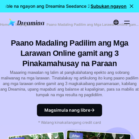
ailable na ngayon ang Dreamina Seedance 2.5
Subukan ngayon
🎉 LIVE na ang 
Home
Mapagkukunan
Paano Madaling Padilim ang Mga Larawan Online gamit ang 3 Pinakamahusay na Paraan
Paano Madaling Padilim ang Mga
Larawan Online gamit ang 3
Pinakamahusay na Paraan
Maaaring mawalan ng lalim at pangkalahatang epekto ang sobrang
maliwanag na mga larawan. Tinatalakay ng artikulong ito kung paano padilim
ang mga larawan online gamit ang 3 magkakaibang pamamaraan, kabilang
ang Dreamina, upang mapabuti ang balanse at kapaligiran, para sa mabilis at
tumpak na mga resulta ng pagdidilim.
Magsimula nang libre
* Walang kinakailangang credit card