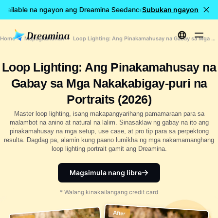
Available na ngayon ang Dreamina Seedance 2.5
Subukan ngayon
🎉 LIVE na an
Home
Mapagkukunan
Loop Lighting: Ang Pinakamahusay na Gabay sa Mga Nakakabigay-puri na Portraits (2026)
Loop Lighting: Ang Pinakamahusay na
Gabay sa Mga Nakakabigay-puri na
Portraits (2026)
Master loop lighting, isang makapangyarihang pamamaraan para sa
malambot na anino at natural na lalim. Sinasaklaw ng gabay na ito ang
pinakamahusay na mga setup, use case, at pro tip para sa perpektong
resulta. Dagdag pa, alamin kung paano lumikha ng mga nakamamanghang
loop lighting portrait gamit ang Dreamina.
Magsimula nang libre
* Walang kinakailangang credit card