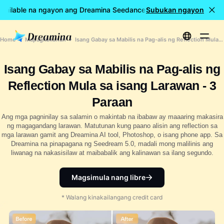
vailable na ngayon ang Dreamina Seedance 2.5
Subukan ngayon
🎉 LIVE na an
Home
Mapagkukunan
Isang Gabay sa Mabilis na Pag-alis ng Reflection Mula sa isang Larawan - 3 Paraan
Isang Gabay sa Mabilis na Pag-alis ng
Reflection Mula sa isang Larawan - 3
Paraan
Ang mga pagninilay sa salamin o makintab na ibabaw ay maaaring makasira
ng magagandang larawan. Matutunan kung paano alisin ang reflection sa
mga larawan gamit ang Dreamina AI tool, Photoshop, o isang phone app. Sa
Dreamina na pinapagana ng Seedream 5.0, madali mong malilinis ang
liwanag na nakasisilaw at maibabalik ang kalinawan sa ilang segundo.
Magsimula nang libre
* Walang kinakailangang credit card