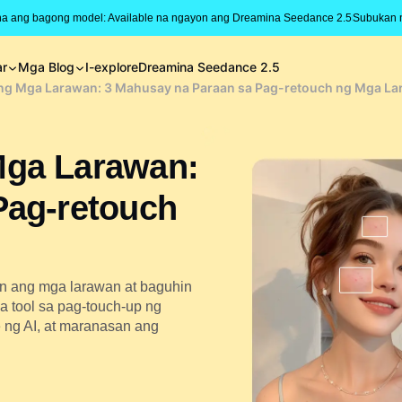
na ang bagong model: Available na ngayon ang Dreamina Seedance 2.5
Subukan 
ar
Mga Blog
I-explore
Dreamina Seedance 2.5
ng Mga Larawan: 3 Mahusay na Paraan sa Pag-retouch ng Mga L
Mga Larawan:
Pag-retouch
n ang mga larawan at baguhin
a tool sa pag-touch-up ng
 ng AI, at maranasan ang