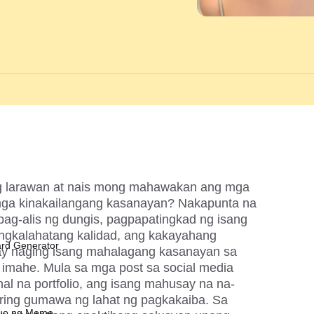
ng larawan at nais mong mahawakan ang mga 
mga kinakailangang kasanayan? Nakapunta na 
pag-alis ng dungis, pagpapatingkad ng isang 
ngkalahatang kalidad, ang kakayahang 
ard Generator
y naging isang mahalagang kasanayan sa 
imahe. Mula sa mga post sa social media 
l na portfolio, ang isang mahusay na na-
ring gumawa ng lahat ng pagkakaiba. Sa 
buo ng Meme