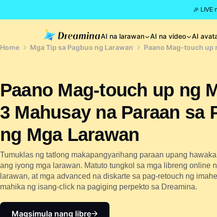
🎉 LIVE 
AI na larawan
AI na video
AI avat
Home
Mga Tip sa Pagbuo ng Larawan
Paano Mag-touch up 
Paano Mag-touch up ng 
3 Mahusay na Paraan sa 
ng Mga Larawan
Tumuklas ng tatlong makapangyarihang paraan upang hawaka
ang iyong mga larawan. Matuto tungkol sa mga libreng online n
larawan, at mga advanced na diskarte sa pag-retouch ng imahe
mahika ng isang-click na pagiging perpekto sa Dreamina.
Magsimula nang libre