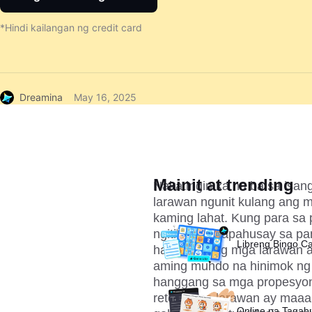
*Hindi kailangan ng credit card
Dreamina
May 16, 2025
Mainit at trending
Nakatingin ka na ba sa isa
larawan ngunit kulang ang 
kaming lahat. Kung para sa 
ngiti, o pagpapahusay sa pa
Libreng Bingo C
hawakan ang mga larawan a
aming mundo na hinimok ng 
hanggang sa mga propesyona
retouch na larawan ay maaa
Online na Taga