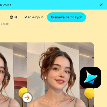
ngayon
Fil
Mag-sign in
Gumawa na ngayon
arawan