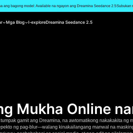
na ang bagong model: Available na ngayon ang Dreamina Seedance 2.5
Subukan 
ar
Mga Blog
I-explore
Dreamina Seedance 2.5
ang Mukha Online na
 tumpak gamit ang Dreamina, na awtomatikong nakakakita ng 
epekto ng pag-blur—walang kinakailangang manwal na masking.