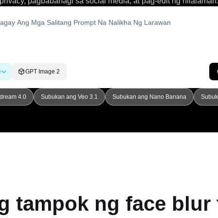
privacy, pagbabahagi sa social media, at pag-edit ng nilalaman
e
GPT Image 2
dream 4.0
Subukan ang Veo 3.1
Subukan ang Nano Banana
Subuk
 tampok ng face blur 