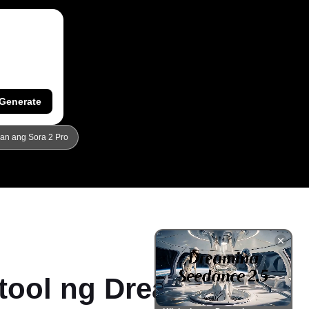
.
Generate
an ang Sora 2 Pro
tool ng Dreamina