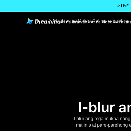
🎉 LIVE 
Home
Maglabo ng Mukha Online nang Libre
AI na larawan
AI na video
AI avat
I-blur 
I-blur ang mga mukha nang
malinis at pare-parehong 