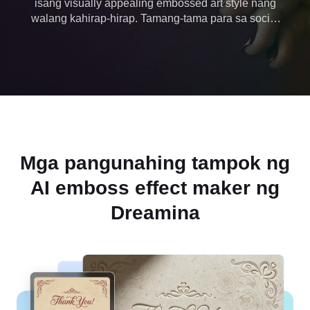
isang visually appealing embossed art style nang
walang kahirap-hirap. Tamang-tama para sa social
media, poster, at logo, ginagawang simple at
mabilis ng Dreamina ang paggawa ng mga
embossed effect. Makamit ang mga natitirang
resulta nang walang kumplikadong pag-edit.
Mga pangunahing tampok ng
AI emboss effect maker ng
Dreamina