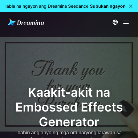
ailable na ngayon ang Dreamina Seedance 2.5
Subukan ngayon
🎉 LIVE na ang
Home
Mga gamit
Kaakit-akit na Embossed Effects Generator
Kaakit-akit na
Embossed Effects
Generator
Ibahin ang anyo ng mga ordinaryong larawan sa