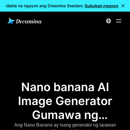
Available na ngayon ang Dreamina Seedance 2.5
Subukan ngayon
🎉 LIVE na a
Home
Google Nano Banana: Libreng Online na AI Image Generator
Nano banana AI
Image Generator
Gumawa ng
Nilalaman Online
Ang Nano Banana ay isang generator ng larawan