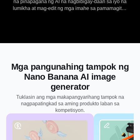
na pinapagana ng AI na nagbibigay-daan sa iyo na
lumikha at mag-edit ng mga imahe sa pamamagitan
ng Libre
ng natural na pakikipag-usap. Maaari ka nang
lumikha ng nilalaman gamit ang Nano Banana
Model sa Dreamina AI nang libre online.
Mga pangunahing tampok ng
Nano Banana
AI
image
generator
Tuklasin ang mga makapangyarihang tampok na
nagpapatingkad sa aming produkto laban sa
kompetisyon.