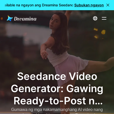
Available na ngayon ang Dreamina Seedance 2.5
Subukan ngayon
🎉 LIVE na a
Home
Seedance Video Generator: Gawing Ready-to-Post na Maikling Video ang Teksto at Mga Larawan
Seedance Video
Generator: Gawing
Ready-to-Post na
Maikling Video ang
Gumawa ng mga nakamamanghang AI video nang