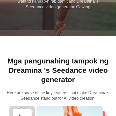
walang kahirap-hirap gamit ang Dreamina 's
Seedance video generator. Gawing
Teksto at Mga
nakakaengganyong mga clip ang mga ideya para
sa social media, marketing, o content na pang-
Larawan
edukasyon sa ilang minuto.
Mga pangunahing tampok ng
Dreamina 's Seedance video
generator
Here are some of the key features that make Dreamina's
Seedance stand out for AI video creation.