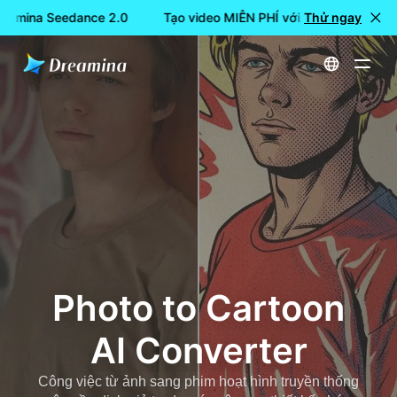
reamina Seedance 2.0
Tạo video MIỄN PHÍ với Dreamina Seeda
Thử ngay
Trang chủ
Tạo
Photo to Cartoon AI Converter
Photo to Cartoon
AI Converter
Công việc từ ảnh sang phim hoạt hình truyền thống