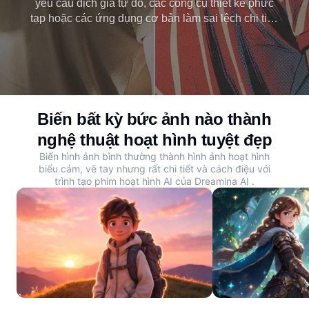
yêu cầu dịch giả tự do, các công cụ thiết kế phức
tạp hoặc các ứng dụng cơ bản làm sai lệch chi tiết.
AI từ ảnh đến phim hoạt hình của Dreamina giúp
bạn dễ dàng tải lên và tải anime, truyện tranh hoặc
tác phẩm nghệ thuật 3D chỉ trong vài giây. Hãy thử
nó miễn phí ngay hôm nay.
Biến bất kỳ bức ảnh nào thành
nghệ thuật hoạt hình tuyệt đẹp
Biến hình ảnh bình thường thành hình ảnh hoạt hình
biểu cảm, vẽ tay nhưng rất chi tiết và cách điệu với
trình tạo phim hoạt hình AI của Dreamina
AI
.