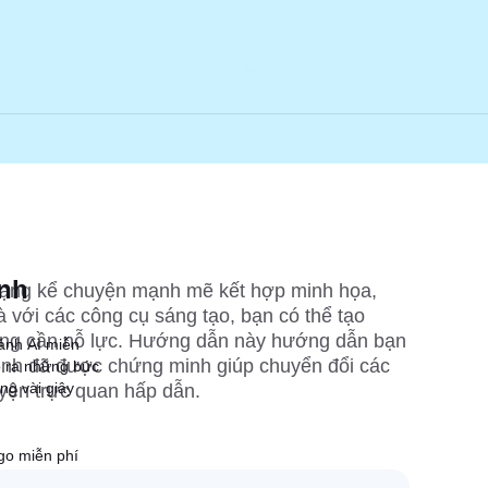
ành
dạng kể chuyện mạnh mẽ kết hợp minh họa, 
 với các công cụ sáng tạo, bạn có thể tạo 
ông cần nỗ lực. Hướng dẫn này hướng dẫn bạn 
 ảnh AI miễn
nh đã được chứng minh giúp chuyển đổi các 
ạo ra những bức
ng vài giây
yện trực quan hấp dẫn.
ngo miễn phí