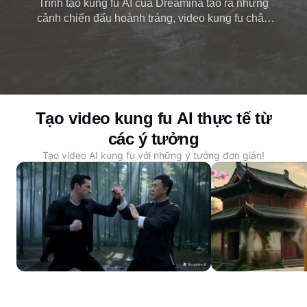
Trình tạo kung fu AI của Dreamina tạo ra những
cảnh chiến đấu hoành tráng, video kung fu chân
thực và hiệu ứng AI trong vài phút. Giải phóng khả
năng sáng tạo của bạn với hành động kung fu tuyệt
đẹp do AI tạo ra.
Tạo video kung fu AI thực tế từ
các ý tưởng
Tạo video AI kung fu với những ý tưởng đơn giản!