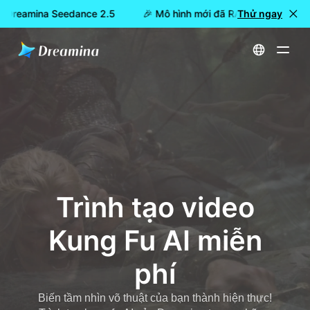
 Dreamina Seedance 2.5
🎉 Mô hình mới đã RA MẮT: Dreamina
Thử ngay
Trang chủ
Dụng cụ
Trình tạo video Kung Fu AI miễn phí
Trình tạo video
Kung Fu AI miễn
phí
Biến tầm nhìn võ thuật của bạn thành hiện thực!