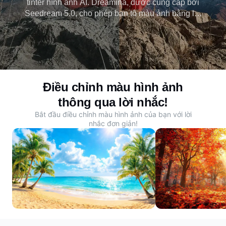
tinter hình ảnh AI. Dreamina, được cung cấp bởi
Seedream 5.0, cho phép bạn tô màu ảnh bằng lời
nhắc - áp dụng tông màu điện ảnh, lớp phủ màu và
ánh sáng cách điệu mà không cần các công cụ
chỉnh sửa thủ công.
Điều chỉnh màu hình ảnh
thông qua lời nhắc!
Bắt đầu điều chỉnh màu hình ảnh của bạn với lời
nhắc đơn giản!