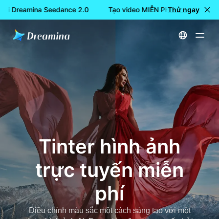
với Dreamina Seedance 2.0
Tạo video MIỄN PHÍ với Dreamina 
Thử ngay
Trang chủ
Dụng cụ
Tinter hình ảnh trực tuyến miễn phí
Tinter hình ảnh
trực tuyến miễn
phí
Điều chỉnh màu sắc một cách sáng tạo với một