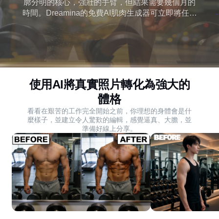
廓分明的核心，強壯的手臂，但結果需要幾個月的
時間。Dreamina的免費AI肌肉生成器可立即將任何
照片變成逼真的肌肉定義。立即開始免費編輯。
使用AI將真實照片轉化為強大的
體格
看看在艱苦的工作完全開始之前，你理想的身體會是什
麼樣子，並建立令人驚歎的編輯，感覺逼真、大膽，並
準備好線上分享。