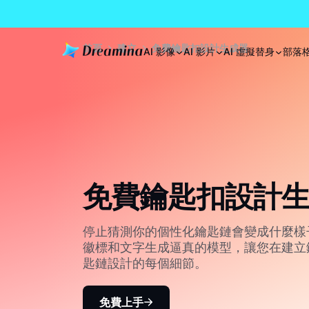
首頁
建立
免費鑰匙扣設計生成器
AI 影像
AI 影片
AI 虛擬替身
部落
免費鑰匙扣設計
停止猜測你的個性化鑰匙鏈會變成什麼樣子！
徽標和文字生成逼真的模型，讓您在建立
匙鏈設計的每個細節。
免費上手