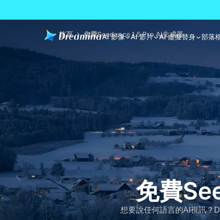
首頁
免費Seedance 1.5 Pro AI生成器
AI 影像
AI 影片
AI 虛擬替身
部落
免費See
想要說任何語言的AI視訊？Drea