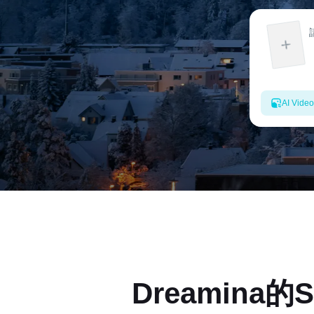
AI Video
Dreamina的
S