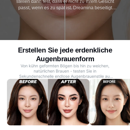
stellen dann fest, dass er nicht zu Ihrem Gesicht
passt, wenn es zu spät ist. Dreamina beseitigt
dieses Risiko mit einem kostenlosen Generator für
die Augenbrauenform, der jeden Brauenstil auf
Ihrem echten Gesicht vor jeder Veränderung zeigt.
Probieren Sie jetzt Ihren ersten Blick aus.
Erstellen Sie jede erdenkliche
Augenbrauenform
Von kühn geformten Bögen bis hin zu weichen,
natürlichen Brauen - testen Sie in
Sekundenschnelle endlose Augenbrauenstile auf
Ihrem eigenen Porträt.