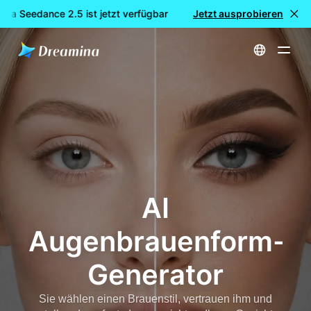
na Seedance 2.5 ist jetzt verfügbar
🎉 Neues Modell LIVE: Dre
Jetzt ausprobieren
Startseite
AI Augenbrauenform-Generator
AI
Augenbrauenform-
Generator
Sie wählen einen Brauenstil, vertrauen ihm und