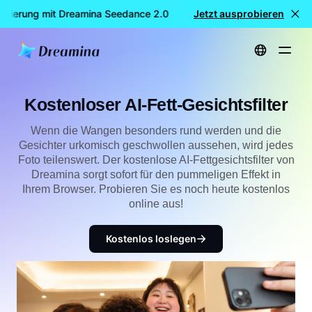
ierung mit Dreamina Seedance 2.0
KOSTENLOSE Videogenerie
Jetzt ausprobieren
Startseite
Kostenloser AI-Fett-Gesichtsfilter
Kostenloser AI-Fett-Gesichtsfilter
Wenn die Wangen besonders rund werden und die
Gesichter urkomisch geschwollen aussehen, wird jedes
Foto teilenswert. Der kostenlose AI-Fettgesichtsfilter von
Dreamina sorgt sofort für den pummeligen Effekt in
Ihrem Browser. Probieren Sie es noch heute kostenlos
online aus!
Kostenlos loslegen