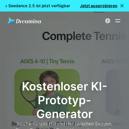
na Seedance 2.5 ist jetzt verfügbar
Jetzt ausprobieren
🎉 Neues Modell LIVE: Dr
Startseite
erstellen
Kostenloser KI-Prototyp-Generator
Kostenloser KI-
Prototyp-
Generator
Wochenlanges Hin und Her zwischen Skizzen,