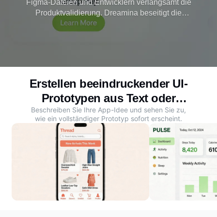
Figma-Dateien und Entwicklern verlangsamt die
Produktvalidierung. Dreamina beseitigt die
Verzögerung, indem es Text oder Wireframes in
Sekundenschnelle in ausgefeilte KI-Prototypen
verwandelt und so den Fluss von der Idee zum
Produkt beschleunigt.
Erstellen beeindruckender UI-
Prototypen aus Text oder
Beschreiben Sie Ihre App-Idee und sehen Sie zu,
Wireframes
wie ein vollständiger Prototyp sofort erscheint.