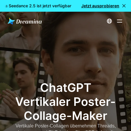
na Seedance 2.5 ist jetzt verfügbar
🎉 Neues Modell LIVE: Dre
Jetzt ausprobieren
Startseite
erstellen
ChatGPT Vertikaler Poster-Collage-Maker
ChatGPT
Vertikaler Poster-
Collage-Maker
Vertikale Poster-Collagen übernehmen Threads,