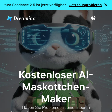
amina Seedance 2.5 ist jetzt verfügbar
Jetzt ausprobieren
🎉 Neues Modell LIVE: 
Startseite
erstellen
Kostenloser AI-Maskottchen-Maker
Kostenloser AI-
Maskottchen-
Maker
Haben Sie Probleme mit einem teuren