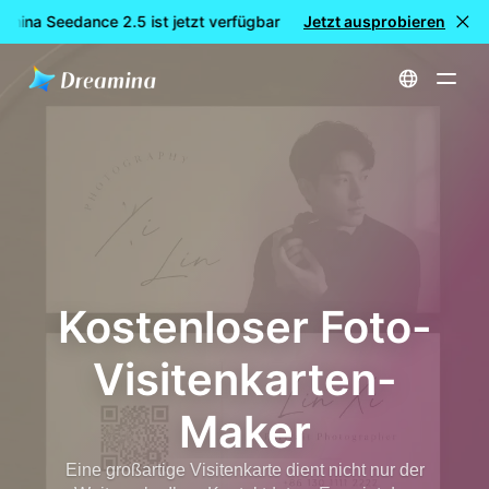
mina Seedance 2.5 ist jetzt verfügbar
Jetzt ausprobieren
🎉 Neues Modell LIVE: D
Startseite
erstellen
Kostenloser Foto-Visitenkarten-Maker
Kostenloser Foto-
Visitenkarten-
Maker
Eine großartige Visitenkarte dient nicht nur der