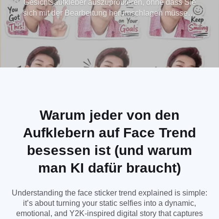
Gesichtsaufkleber auszuprobieren, ohne dass Sie
sich mit der Bearbeitung herumschlagen müssen?
Sekundenschnelle
Wir haben den Gesichtsaufkleber-Trend für Sie
erklärt: Mit unserem fortschrittlichen KI-gestützten
virale AI-Sticker-
Tool können Sie im Handumdrehen trendige
Aufkleberfotos und benutzerdefinierte
Fotos!
Gesichtsaufkleber-Raster erstellen. Indem Sie die
Magie der KI-Sticker mit der ChatGPT-Technologie
nutzen, können Sie sich mühelos dem Trend der
Gesichtssticker anschließen und Ihre Selfies in
hochwertige, professionelle Sticker verwandeln.
Warum jeder von den
Hören Sie auf, nach einem Sticker-Tutorial zu
Aufklebern auf Face Trend
suchen und beginnen Sie mit der Erstellung - Ihre
einzigartigen, exklusiven Sticker sind nur einen
besessen ist (und warum
Klick entfernt!
man KI dafür braucht)
Understanding the face sticker trend explained is simple:
it’s about turning your static selfies into a dynamic,
emotional, and Y2K-inspired digital story that captures