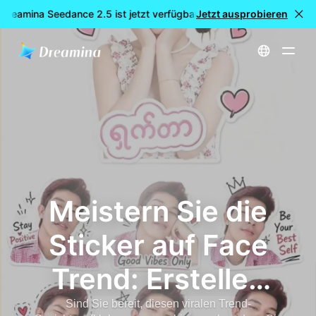
Dreamina Seedance 2.5 ist jetzt verfügbar
Jetzt ausprobieren
🎉 Neues Modell LIV
Startseite
Sticker auf Face Trend: Wie man virale KI-Sticker-Fotos auf Tiktok macht (Vollständiges Tutorial)
Meistern Sie die
Sticker auf Face
Trend: Erstellen
Sie in
Sind Sie bereit, diesen viralen Trend-