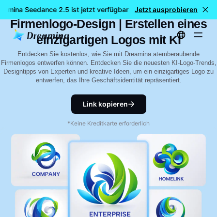
Leitfaden für kostenloses AI-
eamina Seedance 2.5 ist jetzt verfügbar
Jetzt ausprobieren
🎉 Neues Modell LIVE:
Firmenlogo-Design | Erstellen eines
einzigartigen Logos mit KI
Entdecken Sie kostenlos, wie Sie mit Dreamina atemberaubende
Firmenlogos entwerfen können. Entdecken Sie die neuesten KI-Logo-Trends,
Designtipps von Experten und kreative Ideen, um ein einzigartiges Logo zu
entwerfen, das Ihre Geschäftsidentität repräsentiert.
Link kopieren
*Keine Kreditkarte erforderlich