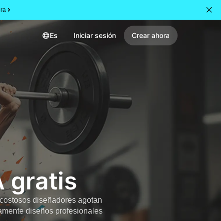
ra
Es
Iniciar sesión
Crear ahora
 gratis
o costosos diseñadores agotan
eamente diseños profesionales