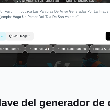
y dar vida a sus ideas sin ninguna habilidad.
e
GPT Image 2
a Seedream 4,0
Prueba Veo 3,1
Prueba Nano Banana
Prueba Sora
clave del generador de 