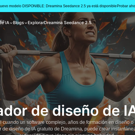
Nuevo modelo DISPONIBLE: Dreamina Seedance 2.5 ya está disponible
Probar aho
tis
de IA
Blogs
Explorar
Dreamina Seedance 2.5
dor de diseño de IA
il cuando un software complejo, años de formación en diseño 
 de diseño de IA gratuito de Dreamina, puede crear instantán