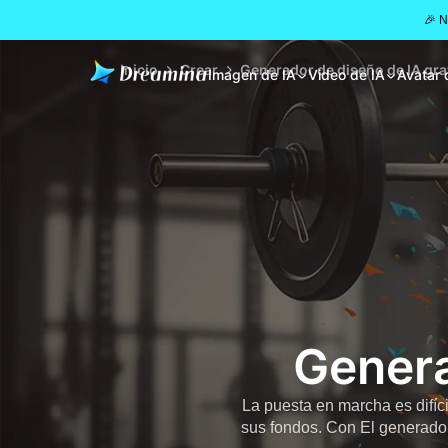
🎉 
Inicio
Crear
Generador de diseño de IA gra
Imagen de IA
Video de IA
Avatar 
Genera
La puesta en marcha es difíc
sus fondos. Con El generador