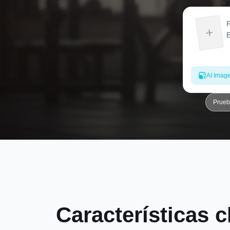
AI Imag
Prueb
Características 