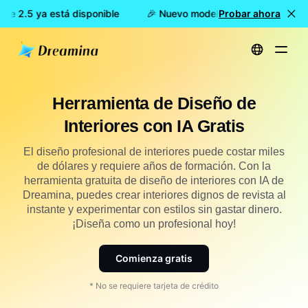
e 2.5 ya está disponible
🎉 Nuevo modelo DISPONIBLE: Dream
Probar ahora
Inicio
Crear
Herramienta gratuita de diseño de interiores con IA
Herramienta de Diseño de
Interiores con IA Gratis
El diseño profesional de interiores puede costar miles
de dólares y requiere años de formación. Con la
herramienta gratuita de diseño de interiores con IA de
Dreamina, puedes crear interiores dignos de revista al
instante y experimentar con estilos sin gastar dinero.
¡Diseña como un profesional hoy!
Comienza gratis
* No se requiere tarjeta de crédito