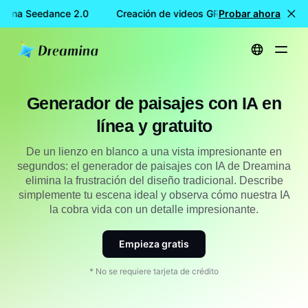
mina Seedance 2.0
Creación de videos GRATIS con Dreamina 
Probar ahora
Inicio
Crear
Generador de paisajes con inteligencia artificial en línea gratis
Generador de paisajes con IA en
línea y gratuito
De un lienzo en blanco a una vista impresionante en
segundos: el generador de paisajes con IA de Dreamina
elimina la frustración del diseño tradicional. Describe
simplemente tu escena ideal y observa cómo nuestra IA
la cobra vida con un detalle impresionante.
Empieza gratis
* No se requiere tarjeta de crédito