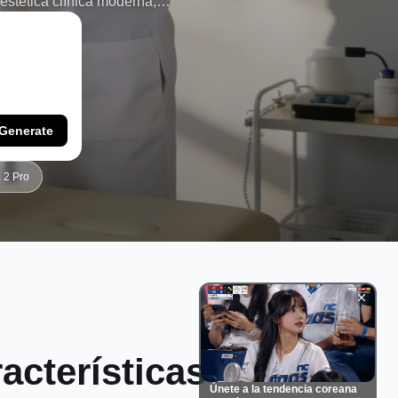
 estética clínica moderna,
ioterapeuta pulida, una foto de
 realista, Dreamina lo ayuda a
e profesionales.
Generate
 2 Pro
acterísticas
Únete a la tendencia coreana