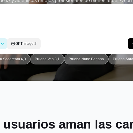
de IA y auténticos retratos profesionales de bienestar de IA con
 sanitarios realistas. Ya sea que desee una foto de perfil de fis
iable de LinkedIn o una foto de terapeuta de rehabilitación de IA
de atención médica que se ven seguros, cariñosos y genuinament
e
GPT Image 2
a Seedream 4,0
Prueba Veo 3,1
Prueba Nano Banana
Prueba Sora
 usuarios aman las car