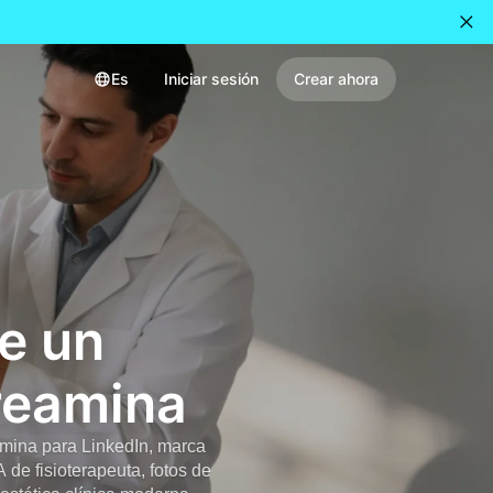
Es
Iniciar sesión
Crear ahora
de un
Dreamina
mina para LinkedIn, marca
 de fisioterapeuta, fotos de