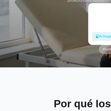
profesionales sanitarios 
iluminación natural y detalles
perfil de fisioterapeuta conf
crear retratos 
AI Imag
Prueb
Por qué los