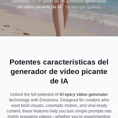
atrevidos con el poder de un avanzado
generador
de video picante de IA
. Ya sea que quieras
Video Picante De
transformar una foto en una escena dinámica, crear
momentos expresivos de personajes o explorar una
IA con Sin Límites
narración más atractiva visualmente, Dreamina te
da total libertad creativa con movimiento suave,
Creativos
fuerte control rápido y un realismo impresionante.
Sin configuración complicada: solo cargue,
describa y genere videos de alto impacto en
segundos.
Potentes características del
generador de video picante
de IA
Unlock the full potential of
AI spicy video generator
technology with Dreamina. Designed for creators who
want bold visuals, cinematic motion, and viral-ready
content, these features help you turn simple prompts into
highly engaging videos—whether you're experimenting