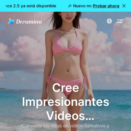
nce 2.5 ya está disponible
🎉 Nuevo modelo DISPONIBLE: Dre
Probar ahora
Inicio
Crear
Generador de video picante de IA (sin estilo de filtro): crea videos atrevidos a partir de fotos gratis
Cree
Impresionantes
Videos
Generadores De
Convierte tus ideas en videos llamativos y