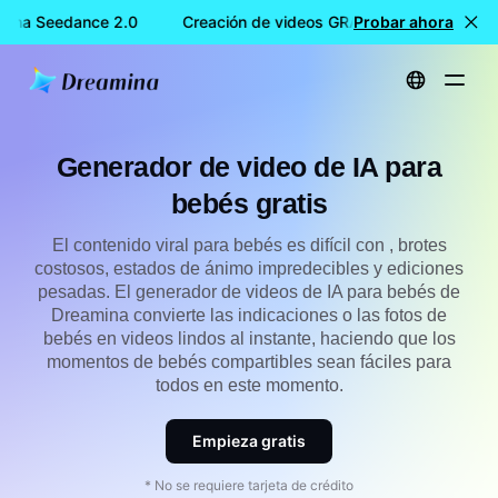
mina Seedance 2.0
Creación de videos GRATIS con Dreamina 
Probar ahora
Inicio
Crear
Generador de video de IA para bebés gratis
Generador de video de IA para
bebés gratis
El contenido viral para bebés es difícil con , brotes
costosos, estados de ánimo impredecibles y ediciones
pesadas. El generador de videos de IA para bebés de
Dreamina convierte las indicaciones o las fotos de
bebés en videos lindos al instante, haciendo que los
momentos de bebés compartibles sean fáciles para
todos en este momento.
Empieza gratis
* No se requiere tarjeta de crédito