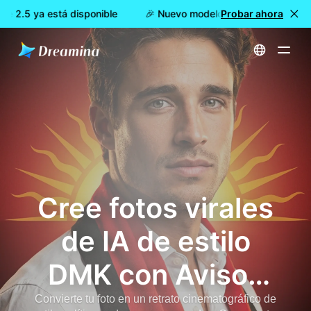
 2.5 ya está disponible
🎉 Nuevo modelo DISPONIBLE: Dreami
Probar ahora
Inicio
Generador de fotos de IA estilo DMK | Cartel político viral de Géminis (copiar y pegar)
Cree fotos virales
de IA de estilo
DMK con Avisos
de IA de Géminis
Convierte tu foto en un retrato cinematográfico de