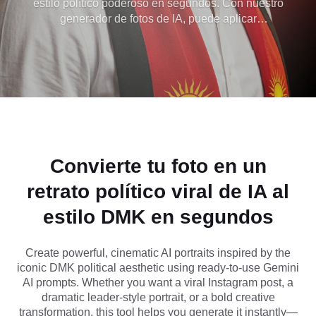
estilo político poderoso en segundos. Con nuestro
generador de fotos de IA, puede aplicar
listos para usar
instantáneamente la estética icónica inspirada en
DMK, con iluminación dramática, composición
estilo rally y audaces imágenes de liderazgo.
Simplemente cargue su imagen, copie un aviso
probado de Inteligencia Artificial de Géminis y
genere imágenes listas para virales para Instagram,
TikTok o narrativa creativa, sin necesidad de
habilidades de diseño.
Convierte tu foto en un
retrato político viral de IA al
estilo DMK en segundos
Create powerful, cinematic AI portraits inspired by the
iconic DMK political aesthetic using ready-to-use Gemini
AI prompts. Whether you want a viral Instagram post, a
dramatic leader-style portrait, or a bold creative
transformation, this tool helps you generate it instantly—