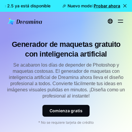
 2.5 ya está disponible
🎉 Nuevo modelo DISPONIBLE: Dreami
Probar ahora
Inicio
Crear
Generador de mockups con IA gratuito
Generador de maquetas gratuito
con inteligencia artificial
Se acabaron los días de depender de Photoshop y
maquetas costosas. El generador de maquetas con
inteligencia artificial de Dreamina ahora lleva el diseño
profesional a todos. Convierte fácilmente tus ideas en
imágenes visuales pulidas en minutos. ¡Diseña como un
profesional al instante!
Comienza gratis
* No se requiere tarjeta de crédito