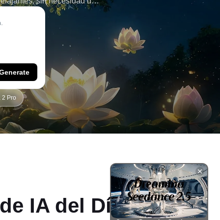
relajantes, sin necesidad de
ta de IA para Instagram,
compartir en segundos con
Generate
 2 Pro
de IA del Día de