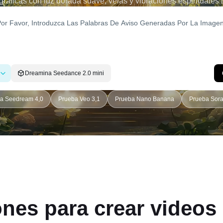
áficas con luz dorada suave, velas y vibraciones espirituales 
 Ya sea que esté haciendo un proyecto generador de video budis
r personal, Dreamina lo ayuda a generar contenido listo para 
poderosas indicaciones y control sin esfuerzo.
Dreamina Seedance 2.0 mini
a Seedream 4,0
Prueba Veo 3,1
Prueba Nano Banana
Prueba Sora
nes para crear videos 