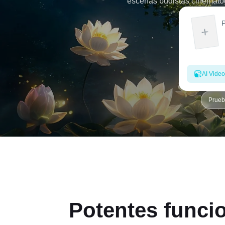
escenas budistas cinematogr
habilidades de edición.
WhatsApp o para comparti
AI Video
Prueb
Potentes funcio