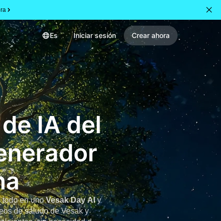
ra
Es
Iniciar sesión
Crear ahora
de IA del
enerador
na
o todo en uno
Vesak Day AI
y
deos de saludo de Vesak y