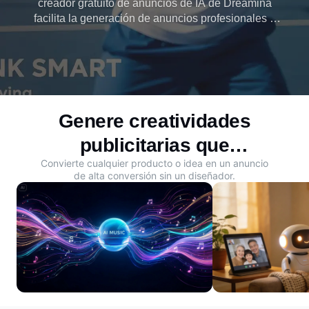
creador gratuito de anuncios de IA de Dreamina
facilita la generación de anuncios profesionales y
consistentes en segundos, lo que ayuda a
cualquiera a crear campañas de alta conversión
con . Convierte ideas en conversiones con
Dreamina.
Genere creatividades
publicitarias que
Convierte cualquier producto o idea en un anuncio
detengan el
de alta conversión sin un diseñador.
desplazamiento a partir de
cualquier idea de
producto