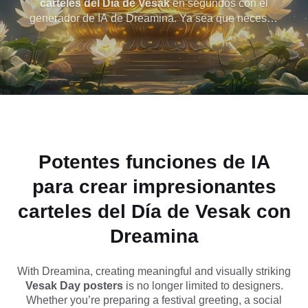
carteles del Día de Vesak
en segundos con el
generador de IA de Dreamina. Ya sea que necesite
Instantáneamente
un póster de festival imprimible, un saludo en las
redes sociales o un diseño moderno de festival
con IA en
budista, nuestra IA lo ayuda a crear sin esfuerzo
imágenes de alta calidad con sencillas
Dreamina
indicaciones. No se necesitan habilidades de
diseño, simplemente escriba su idea y genere
carteles de AI Vesak Day de nivel profesional que
capturen la paz, la atención plena y la elegancia
espiritual.
Potentes funciones de IA
para crear impresionantes
carteles del Día de Vesak
con
Dreamina
With Dreamina, creating meaningful and visually striking
Vesak Day posters
is no longer limited to designers.
Whether you’re preparing a festival greeting, a social