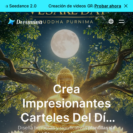
mina Seedance 2.0
Creación de videos GRATIS con Dreamina S
Probar ahora
Inicio
Generador de carteles del Día de AI Vesak: crea impresionantes carteles de festivales budistas en segundos
Crea
Impresionantes
Carteles Del Día
De Vesak
Diseña hermosas y significativas
plantillas de