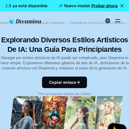
 2.5 ya está disponible
🎉 Nuevo modelo DISPONIBLE: Dreami
Probar ahora
Inicio
Consejos para generar imágenes
Explorando Diversos Estilos Artísticos De IA: Una Guía Para Principiantes
Explorando Diversos Estilos Artísticos
De IA: Una Guía Para Principiantes
Navegar por estilos artísticos de IA puede ser complicado, pero Dreamina lo
hace simple. Exploremos diferentes géneros de arte de IA, disfrutemos de la
creación artística con Dreamina y sintamos el pulso de la generación de IA.
Copiar enlace
*No se requiere tarjeta de crédito