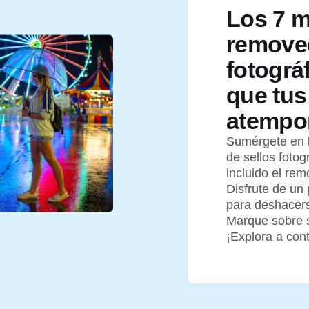
Los 7 m
removed
fotográ
que tus
atempo
Sumérgete en 
de sellos fotogr
incluido el re
Disfrute de un
para deshacerse
Marque sobre s
¡Explora a con