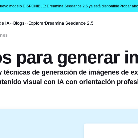
Nuevo modelo DISPONIBLE: Dreamina Seedance 2.5 ya está disponible
Probar aho
de IA
Blogs
Explorar
Dreamina Seedance 2.5
enes
s para generar 
 técnicas de generación de imágenes de ex
tenido visual con IA con orientación profes