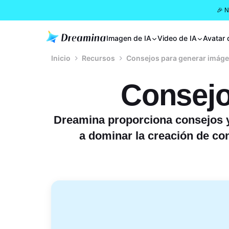
🎉 
Imagen de IA
Video de IA
Avatar 
Inicio
Recursos
Consejos para generar imág
Consejo
Dreamina proporciona consejos y
a dominar la creación de con